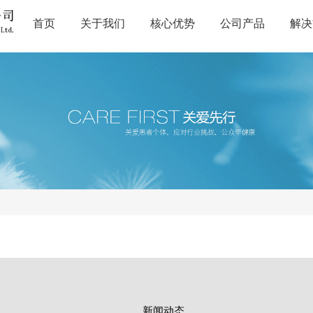
首页
关于我们
核心优势
公司产品
解决
新闻动态